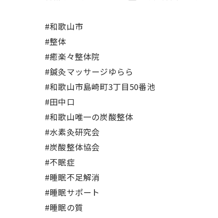
#和歌山市
#整体
#癒楽々整体院
#鍼灸マッサージゆらら
#和歌山市島崎町3丁目50番池
#田中口
#和歌山唯一の炭酸整体
#水素灸研究会
#炭酸整体協会
#不眠症
#睡眠不足解消
#睡眠サポート
#睡眠の質