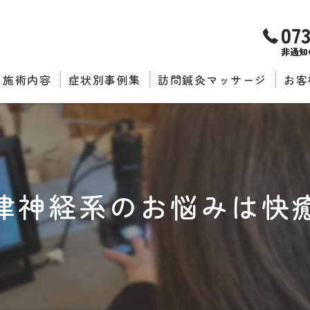
07
非通知
施術内容
症状別事例集
訪問鍼灸マッサージ
お客
推薦
律神経系のお悩みは快