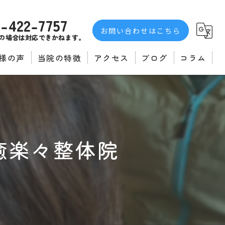
3-422-7757
お問い合わせはこちら
の場合は対応できかねます。
様の声
当院の特徴
アクセス
ブログ
コラム
者の声
不眠症
自律神経
マッサージ
癒楽々整体院
肩こり
腰痛