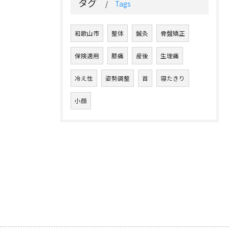
タグ
Tags
和歌山市
整体
鍼灸
骨盤矯正
保険適用
膝痛
産後
生理痛
冷え性
姿勢調整
首
寝たきり
小顔