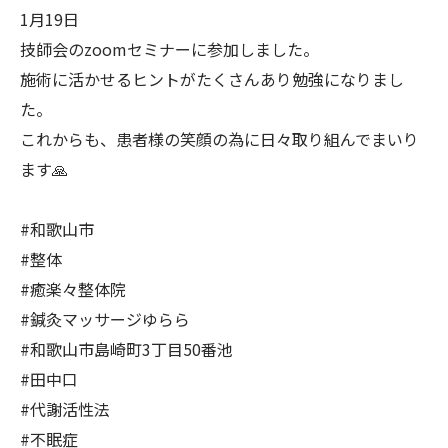
1月19日
技師会のzoomセミナーに参加しました。
施術に活かせるヒントがたくさんあり勉強になりまし
た。
これからも、患者様の笑顔の為に日々取り組んでまいり
ます🙏
#和歌山市
#整体
#癒楽々整体院
#鍼灸マッサージゆらら
#和歌山市島崎町3丁目50番池
#田中口
#代謝活性法
#不眠症