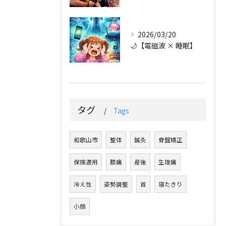
2026/03/20
🌙【電磁波 × 睡眠】
タグ
Tags
和歌山市
整体
鍼灸
骨盤矯正
保険適用
膝痛
産後
生理痛
冷え性
姿勢調整
首
寝たきり
小顔