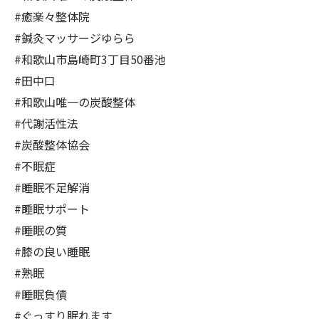
#癒楽々整体院
#鍼灸マッサージゆらら
#和歌山市島崎町3丁目50番池
#田中口
#和歌山唯一の炭酸整体
#代謝活性法
#炭酸整体協会
#不眠症
#睡眠不足解消
#睡眠サポート
#睡眠の質
#膝の良い睡眠
#熟眠
#睡眠負債
#ぐっすり眠れます