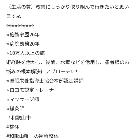
（生活の質）改善にしっかり取り組んで行きたいと思い
ます🙏
⭐︎⭐︎⭐︎⭐︎⭐︎⭐︎⭐︎⭐︎⭐︎⭐︎
⭐️施術家歴26年
⭐️病院勤務20年
⭐️10万人以上の施
術経験を活かし、炭酸，水素などを活用し、患者様のお
悩みの根本解決にアプローチ✨‼️
⭐️睡眠栄養指導士協会本部認定講師
⭐️ロコモ認定トレーナー
⭐️マッサージ師
⭐️鍼灸師
＃和歌山市
#整体
#和歌山唯一の炭酸整体