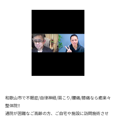
和歌山市で不眠症/自律神経/肩こり/腰痛/膝痛なら癒楽々
整体院‼️
通院が困難なご高齢の方、ご自宅や施設に訪問施術させ