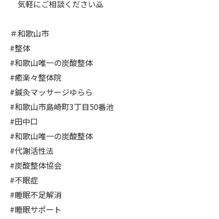
気軽にご相談ください🙇
＃和歌山市
#整体
#和歌山唯一の炭酸整体
#癒楽々整体院
#鍼灸マッサージゆらら
#和歌山市島崎町3丁目50番池
#田中口
#和歌山唯一の炭酸整体
#代謝活性法
#炭酸整体協会
#不眠症
#睡眠不足解消
#睡眠サポート