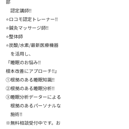
部
認定講師‼️
⭐️ロコモ認定トレーナー‼️
⭐️鍼灸マッサージ師‼️
⭐️整体師
⭐️炭酸/水素/最新医療機器
を活用し、
『睡眠のお悩み‼️
根本改善にアプローチ‼️』
①根拠のある睡眠知識‼️
②根拠のある睡眠分析‼️
③睡眠分析データーによる
根拠のあるパーソナルな
施術‼️
※無料相談受付中です。お