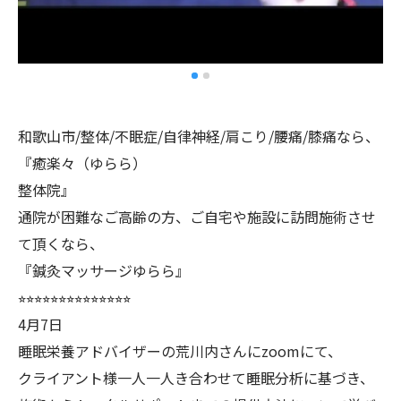
和歌山市/整体/不眠症/自律神経/肩こり/腰痛/膝痛なら、
『癒楽々（ゆらら）
整体院』
通院が困難なご高齢の方、ご自宅や施設に訪問施術させ
て頂くなら、
『鍼灸マッサージゆらら』
⭐︎⭐︎⭐︎⭐︎⭐︎⭐︎⭐︎⭐︎⭐︎⭐︎⭐︎⭐︎⭐︎⭐︎
4月7日
睡眠栄養アドバイザーの荒川内さんにzoomにて、
クライアント様一人一人き合わせて睡眠分析に基づき、