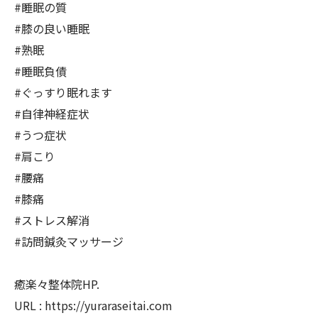
#睡眠の質
#膝の良い睡眠
#熟眠
#睡眠負債
#ぐっすり眠れます
#自律神経症状
#うつ症状
#肩こり
#腰痛
#膝痛
#ストレス解消
#訪問鍼灸マッサージ
癒楽々整体院HP.
URL : https://yuraraseitai.com