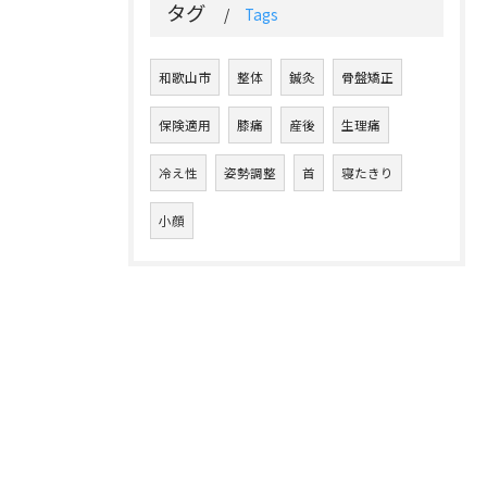
タグ
Tags
和歌山市
整体
鍼灸
骨盤矯正
保険適用
膝痛
産後
生理痛
冷え性
姿勢調整
首
寝たきり
小顔