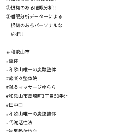
②根拠のある睡眠分析‼️
③睡眠分析データーによる
根拠のあるパーソナルな
施術‼️
＃和歌山市
#整体
#和歌山唯一の炭酸整体
#癒楽々整体院
#鍼灸マッサージゆらら
#和歌山市島崎町3丁目50番池
#田中口
#和歌山唯一の炭酸整体
#代謝活性法
#炭酸整体協会