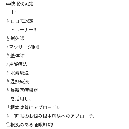
🛏️快眠枕測定
士‼️
☝️ロコモ認定
トレーナー‼️
☝️鍼灸師
⭐️マッサージ師‼️
☝️整体師‼️
⭐️炭酸療法
☝️水素療法
☝️温熱療法
☝️最新医療機器
を活用し、
『根本改善にアプローチ✨』
☝️『睡眠のお悩み根本解決へのアプローチ』
①根拠のある睡眠知識‼️