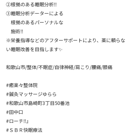
②根拠のある睡眠分析‼️
③睡眠分析データーによる
根拠のあるパーソナルな
施術‼️
※栄養指導などのアフターサポートにより、薬に頼らな
い睡眠改善を目指します✨
和歌山市/整体/不眠症/自律神経/肩こり/腰痛/膝痛
#癒楽々整体院
#鍼灸マッサージゆらら
#和歌山市島崎町3丁目50番池
#田中口
#ローチ‼️』
#ＳＢＲ快眠療法