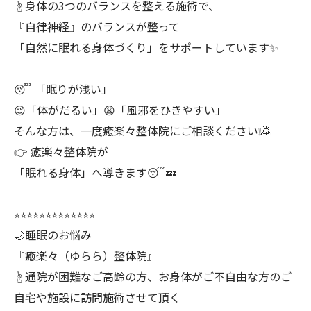
☝️身体の3つのバランスを整える施術で、
『自律神経』のバランスが整って
「自然に眠れる身体づくり」をサポートしています✨
😴 「眠りが浅い」
😌「体がだるい」😩「風邪をひきやすい」
そんな方は、一度癒楽々整体院にご相談ください❕🙇
👉 癒楽々整体院が
「眠れる身体」へ導きます😴💤
︎⭐︎⭐︎⭐︎⭐︎⭐︎⭐︎⭐︎⭐︎⭐︎⭐︎⭐︎⭐︎⭐︎
🌙睡眠のお悩み
『癒楽々（ゆらら）整体院』
☝️通院が困難なご高齢の方、お身体がご不自由な方のご
自宅や施設に訪問施術させて頂く