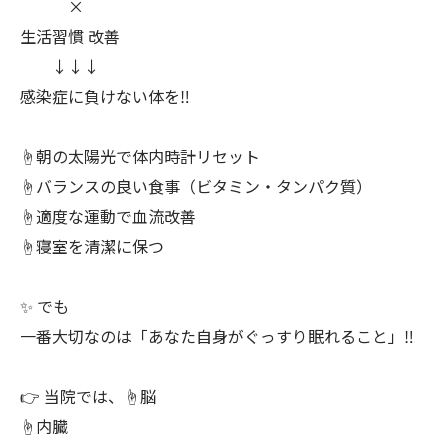
×
生活習慣 改善
↓↓↓
感染症に負けない体を‼️
☝️朝の太陽光で体内時計リセット
☝️バランスの良い食事（ビタミン・タンパク質）
☝️適度な運動で血流改善
☝️寝室を清潔に保つ
✨ でも
一番大切なのは「あなた自身がぐっすり眠れること」‼️
👉 当院では、☝️脳
☝️内臓