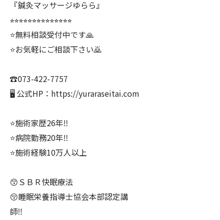
『鍼灸マッサージゆらら』
⭐︎⭐︎⭐︎⭐︎⭐︎⭐︎⭐︎⭐︎⭐︎⭐︎⭐︎⭐︎⭐︎⭐︎
⭐️無料相談受付中です🙏
⭐️お気軽にご相談下さい🙇
☎️073-422-7757
🖥 公式HP：https://yuraraseitai.com
⭐️施術家歴26年‼️
⭐️病院勤務20年‼️
⭐️施術経験10万人以上
😙ＳＢＲ快眠療法
😚睡眠栄養指導士協会本部認定講
師‼️