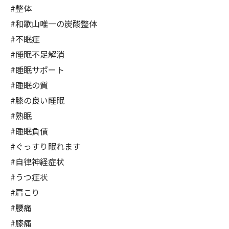
#整体
#和歌山唯一の炭酸整体
#不眠症
#睡眠不足解消
#睡眠サポート
#睡眠の質
#膝の良い睡眠
#熟眠
#睡眠負債
#ぐっすり眠れます
#自律神経症状
#うつ症状
#肩こり
#腰痛
#膝痛