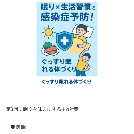
第3回：眠りを味方にする＋α対策
🛡️ 睡眠