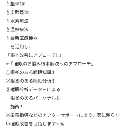
☝️整体師‼️
☝️炭酸整体
☝️水素療法
☝️温熱療法
☝️最新医療機器
を活用し、
『根本改善にアプローチ‼️』
⭐️『睡眠のお悩み根本解決へのアプローチ』
①根拠のある睡眠知識‼️
②根拠のある睡眠分析‼️
③睡眠分析データーによる
根拠のあるパーソナルな
施術‼️
※栄養指導などのアフターサポートにより、薬に頼らな
い睡眠改善を目指します✨🙏