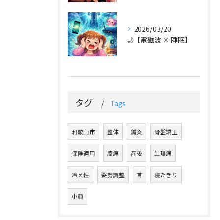
2026/03/20
🌙【電磁波 × 睡眠】
タグ
Tags
和歌山市
整体
鍼灸
骨盤矯正
保険適用
膝痛
産後
生理痛
冷え性
姿勢調整
首
寝たきり
小顔