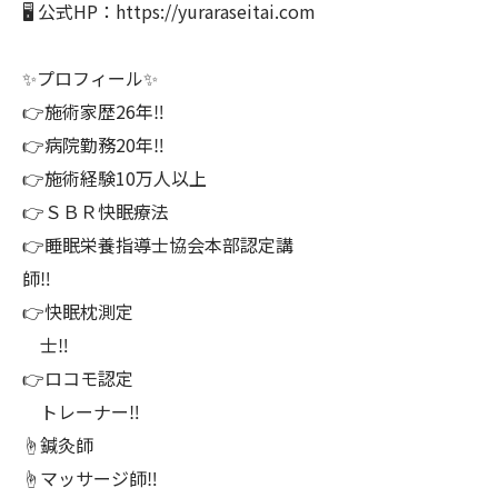
🖥 公式HP：https://yuraraseitai.com
✨プロフィール✨
👉施術家歴26年‼️
👉病院勤務20年‼️
👉施術経験10万人以上
👉ＳＢＲ快眠療法
👉睡眠栄養指導士協会本部認定講
師‼️
👉快眠枕測定
士‼️
👉ロコモ認定
トレーナー‼️
☝️鍼灸師
☝️マッサージ師‼️