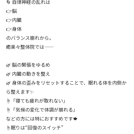
🌀 自律神経の乱れは
👉脳
👉内臓
👉身体
のバランス崩れから。
癒楽々整体院では——
🌿 脳の緊張をゆるめ
🌿 内臓の動きを整え
🌿 身体の歪みをリセットすることで、眠れる体を内側か
ら整えます✨
☝️「寝ても疲れが取れない」
☝️「気候の変化で体調が崩れる」
などの方には特におすすめです🍁
☝️眠りは“回復のスイッチ”