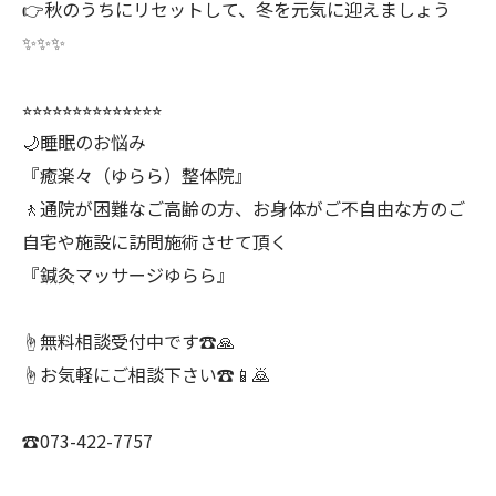
👉秋のうちにリセットして、冬を元気に迎えましょう
✨✨✨
⭐︎⭐︎⭐︎⭐︎⭐︎⭐︎⭐︎⭐︎⭐︎⭐︎⭐︎⭐︎⭐︎⭐︎
🌙睡眠のお悩み
『癒楽々（ゆらら）整体院』
🚶通院が困難なご高齢の方、お身体がご不自由な方のご
自宅や施設に訪問施術させて頂く
『鍼灸マッサージゆらら』
☝️無料相談受付中です☎️🙏
☝️お気軽にご相談下さい☎️📱🙇
☎️073-422-7757