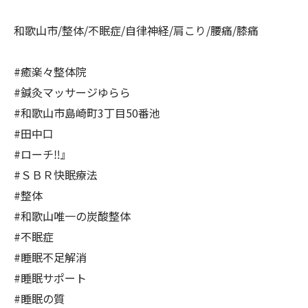
和歌山市/整体/不眠症/自律神経/肩こり/腰痛/膝痛
#癒楽々整体院
#鍼灸マッサージゆらら
#和歌山市島崎町3丁目50番池
#田中口
#ローチ‼️』
#ＳＢＲ快眠療法
#整体
#和歌山唯一の炭酸整体
#不眠症
#睡眠不足解消
#睡眠サポート
#睡眠の質