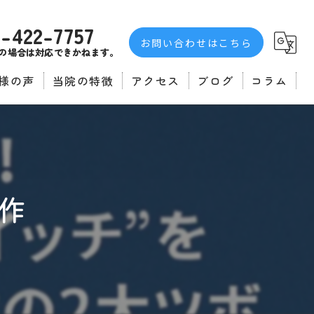
3-422-7757
お問い合わせはこちら
の場合は対応できかねます。
様の声
当院の特徴
アクセス
ブログ
コラム
者の声
不眠症
自律神経
マッサージ
部作
肩こり
腰痛