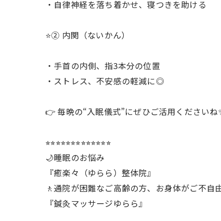
・自律神経を落ち着かせ、寝つきを助ける
⭐️② 内関（ないかん）
・手首の内側、指3本分の位置
・ストレス、不安感の軽減に◎
👉 毎晩の“入眠儀式”にぜひご活用くださいね
︎⭐︎⭐︎⭐︎⭐︎⭐︎⭐︎⭐︎⭐︎⭐︎⭐︎⭐︎⭐︎⭐︎
🌙睡眠のお悩み
『癒楽々（ゆらら）整体院』
🚶通院が困難なご高齢の方、お身体がご不自
『鍼灸マッサージゆらら』