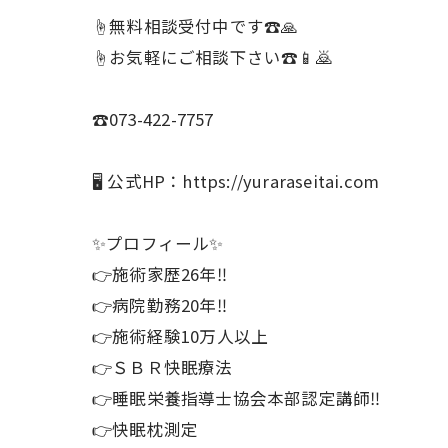
☝️無料相談受付中です☎️🙏
☝️お気軽にご相談下さい☎️📱🙇
☎️073-422-7757
🖥 公式HP：https://yuraraseitai.com
✨プロフィール✨
👉施術家歴26年‼️
👉病院勤務20年‼️
👉施術経験10万人以上
👉ＳＢＲ快眠療法
👉睡眠栄養指導士協会本部認
👉快眠枕測定