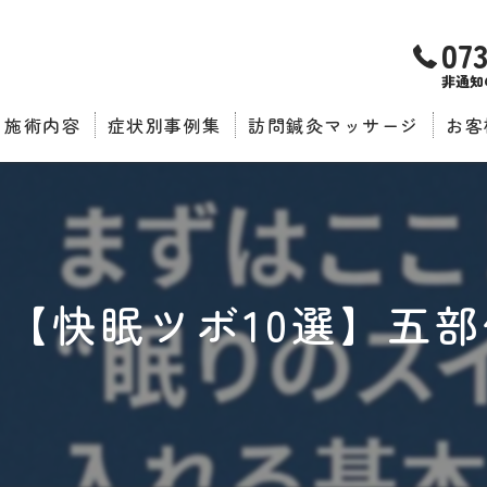
07
非通知
施術内容
症状別事例集
訪問鍼灸マッサージ
お客
推薦
【快眠ツボ10選】五