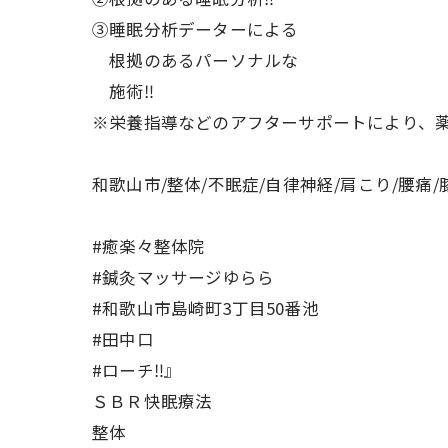
③睡眠分析データーによる
根拠のあるパーソナルな
施術‼️
※栄養指導などのアフターサポートにより、薬
和歌山市/整体/不眠症/自律神経/肩こり/腰痛/
#癒楽々整体院
#鍼灸マッサージゆらら
#和歌山市島崎町3丁目50番池
#田中口
#ローチ‼️』
ＳＢＲ快眠療法
整体