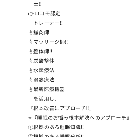
士‼️
👉ロコモ認定
トレーナー‼️
☝️鍼灸師
☝️マッサージ師‼️
☝️整体師‼️
☝️炭酸整体
☝️水素療法
☝️温熱療法
☝️最新医療機器
を活用し、
『根本改善にアプローチ‼️』
⭐️『睡眠のお悩み根本解決へのアプローチ』
①根拠のある睡眠知識‼️
②根拠のある睡眠分析‼️