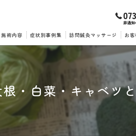
07
非通知
施術内容
症状別事例集
訪問鍼灸マッサージ
お客
推薦
 大根・白菜・キャベツ