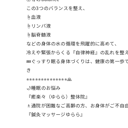
この3つのバランスを整え、
☝️血液
☝️リンパ液
☝️脳脊髄液
などの身体の水の循環を飛躍的に高めて、
冷えや緊張からくる『自律神経』の乱れを整え
💤ぐっすり眠る身体づくりは、健康の第一歩
き
⭐︎⭐︎⭐︎⭐︎⭐︎⭐︎⭐︎⭐︎⭐︎⭐︎⭐︎⭐︎⭐︎⭐︎🙏
🌙睡眠のお悩み
『癒楽々（ゆらら）整体院』
🚶通院が困難なご高齢の方、お身体がご不自
『鍼灸マッサージゆらら』