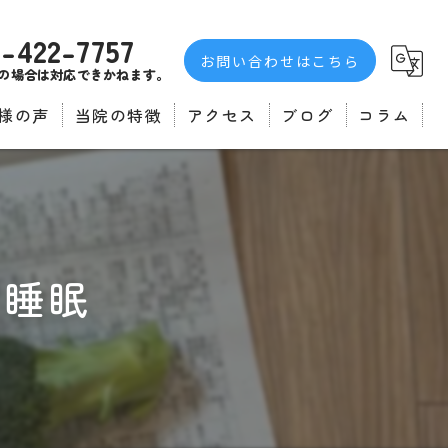
3-422-7757
お問い合わせはこちら
の場合は対応できかねます。
様の声
当院の特徴
アクセス
ブログ
コラム
者の声
不眠症
自律神経
マッサージ
と睡眠
肩こり
腰痛