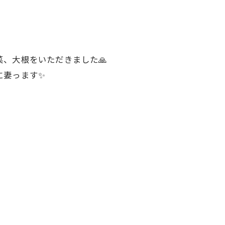
菜、大根をいただきました🙏
に妻っます✨