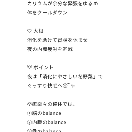
カリウムが余分な緊張をゆるめ
体をクールダウン
🤍 大根
消化を助けて胃腸を休ませ
夜の内臓疲労を軽減
💡 ポイント
夜は「消化にやさしい冬野菜」で
ぐっすり快眠へ😴✨
💡癒楽々の整体では、
①脳のbalance
②内臓のbalance
③骨のbalance