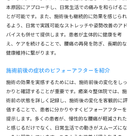
本原因にアプローチし、日常生活での痛みを和らげるこ
痛みを和らげるための革新的技術の活用
とが可能です。また、施術後も継続的に効果を感じられ
癒楽々整体院が見つけた新しい痛み軽減法
るよう、日常で実践可能なストレッチや姿勢改善のアド
腰痛の原因に対する適切な施術の重要性
バイスも併せて提供します。患者が主体的に健康を考
腰痛改善の第一歩を踏み出すセルフケア紹介
え、ケアを続けることで、腰痛の再発を防ぎ、長期的な
腰痛改善に向けたセルフケアの基礎知識
健康維持に繋がります。
自宅で簡単にできる腰痛予防法
セルフケアがもたらす腰痛改善の実際
施術前後の症状のビフォーアフターを紹介
腰痛改善のためのセルフケアプランニング
施術の効果を実感するためには、施術前後の変化をしっ
セルフケアを通じて腰痛改善に取り組む
かりと確認することが重要です。癒楽々整体院では、施
術前の状態を詳しく記録し、施術後の変化を客観的に評
腰痛改善を助けるセルフケアの重要性
価することで、患者に分かりやすくビフォーアフターを
整体で実現する腰痛の再発予防と健康維持
提示します。多くの患者が、慢性的な腰痛が軽減された
整体による腰痛の再発予防策の紹介
と感じるだけでなく、日常生活での動きがスムーズにな
健康維持をサポートする整体施術の役割