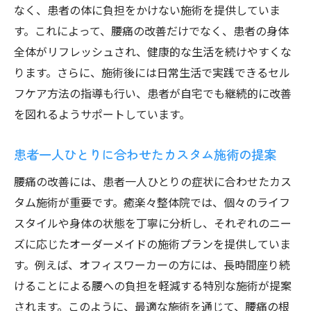
チ
なく、患者の体に負担をかけない施術を提供していま
最新技術を取り入れた整体アプローチの紹
す。これによって、腰痛の改善だけでなく、患者の身体
介
全体がリフレッシュされ、健康的な生活を続けやすくな
ります。さらに、施術後には日常生活で実践できるセル
癒楽々整体院の新しい施術法の特色
フケア方法の指導も行い、患者が自宅でも継続的に改善
整体における革新的な腰痛アプローチの成
を図れるようサポートしています。
果
患者満足度の高い腰痛軽減法の秘密
患者一人ひとりに合わせたカスタム施術の提案
癒楽々整体院のアプローチによる施術後の
腰痛の改善には、患者一人ひとりの症状に合わせたカス
変化
タム施術が重要です。癒楽々整体院では、個々のライフ
腰痛改善における新アプローチの実践例
スタイルや身体の状態を丁寧に分析し、それぞれのニー
腰痛の原因を探り独自技術で痛みを和らげる
ズに応じたオーダーメイドの施術プランを提供していま
腰痛の原因特定がもたらす施術効果
す。例えば、オフィスワーカーの方には、長時間座り続
独自技術による痛みのメカニズムの解明
けることによる腰への負担を軽減する特別な施術が提案
様々な腰痛原因に対する効果的アプローチ
されます。このように、最適な施術を通じて、腰痛の根