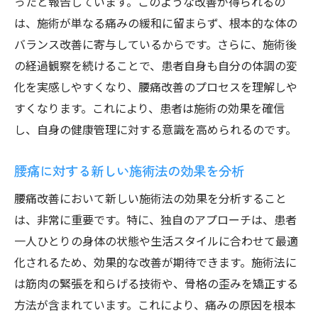
ったと報告しています。このような改善が得られるの
再発予防のための整体継続の利点
は、施術が単なる痛みの緩和に留まらず、根本的な体の
整体がもたらす長期的健康維持の効果
バランス改善に寄与しているからです。さらに、施術後
腰痛再発を防ぐための整体施術の選び方
の経過観察を続けることで、患者自身も自分の体調の変
健康維持を目指した整体プログラムの提案
化を実感しやすくなり、腰痛改善のプロセスを理解しや
すくなります。これにより、患者は施術の効果を確信
癒楽々整体院の施術で腰痛にさよならを
し、自身の健康管理に対する意識を高められるのです。
腰痛にさよならを告げる施術のプロセス
癒楽々整体院の施術後の患者の声
腰痛に対する新しい施術法の効果を分析
施術がもたらす腰痛改善の実績と評価
腰痛改善において新しい施術法の効果を分析すること
整体で実現する腰痛からの解放
は、非常に重要です。特に、独自のアプローチは、患者
腰痛改善を目指す施術の成功事例
一人ひとりの身体の状態や生活スタイルに合わせて最適
癒楽々整体院での施術体験レポート
化されるため、効果的な改善が期待できます。施術法に
作成者プロフィール
は筋肉の緊張を和らげる技術や、骨格の歪みを矯正する
癒楽々整体院/小西 利道
方法が含まれています。これにより、痛みの原因を根本