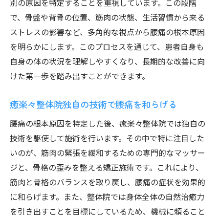
腰痛に効果的な生活習慣の見直しポイント
別の原因を特定することを重視しています。この段階
で、骨盤や背骨の位置、筋肉の状態、生活習慣から来る
セルフケアで腰痛改善を持続するためのコ
ストレスの影響など、多角的な視点から腰痛の根本原因
ツ
を明らかにします。このプロセスを通じて、患者自身も
腰痛改善で生活の質を劇的向上させる方法
自身の体の状況を理解しやすくなり、長期的な改善に向
腰痛改善がもたらす生活へのポジティブな
けた第一歩を踏み出すことができます。
影響
腰痛に悩まない毎日を実現するためのステ
癒楽々整体院独自の技術で腰痛を和らげる
ップ
腰痛の根本原因を特定した後、癒楽々整体院では独自の
生活の質を高める腰痛改善のメリット
技術を駆使して施術を行います。その中で特に注目した
腰痛改善で得られる健康と幸福感
いのが、筋肉の緊張を緩和するための専門的なマッサー
日常生活で感じる腰痛改善の効果事例
ジと、骨格の歪みを整える矯正施術です。これにより、
腰痛改善がもたらす新たなライフスタイル
筋肉と骨格のバランスを取り戻し、腰痛の症状を効果的
提案
に和らげます。また、整体院では身体全体の自然治癒力
癒楽々整体院が提案する腰痛軽減の新アプロー
を引き出すことを目標にしているため、機械に頼ること