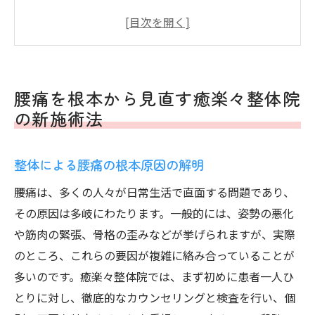
患者一人ひとりに合わせたカスタム施術の
提案
施術前後の症状のビフォーアフターを紹介
腰痛に対する新しい施術法の効果を分析
腰痛を根本から見直す癒楽々整体院
整体で実現する継続的な腰痛改善のステッ
の新施術法
プ
日常生活で役立つ腰痛セルフケアの極意
整体による腰痛の根本原因の解明
腰痛予防のためのストレッチとエクササイ
腰痛は、多くの人々が日常生活で直面する問題であり、
ズ
その原因は多岐にわたります。一般的には、姿勢の悪化
日常で取り入れられる簡単セルフマッサー
や筋肉の緊張、骨格の歪みなどが挙げられますが、実際
ジ
のところ、これらの要因が複雑に絡み合っていることが
正しい姿勢がもたらす腰痛軽減効果
多いのです。癒楽々整体院では、まず初めに患者一人ひ
セルフケアで腰痛改善をサポートする方法
とりに対し、徹底的なカウンセリングと検査を行い、個