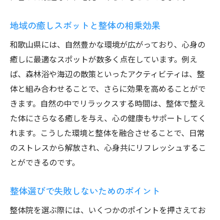
初心者におすすめの整体院の特徴
和歌山県で評判の高い整体院リスト
地域の癒しスポットと整体の相乗効果
体質に合った整体院の見つけ方
和歌山県には、自然豊かな環境が広がっており、心身の
和歌山県の隠れた整体スポットを探る
癒しに最適なスポットが数多く点在しています。例え
口コミから見る和歌山県の整体院の実態
ば、森林浴や海辺の散策といったアクティビティは、整
体と組み合わせることで、さらに効果を高めることがで
整体選びで失敗しないためのチェックポイ
きます。自然の中でリラックスする時間は、整体で整え
ント
た体にさらなる癒しを与え、心の健康もサポートしてく
和歌山県の整体で心身のリラクゼーションを極
れます。こうした環境と整体を融合させることで、日常
める
のストレスから解放され、心身共にリフレッシュするこ
リラクゼーション整体の基本と応用
とができるのです。
和歌山県の整体院で得られる癒しの体験
整体で実現する心地よい暮らし
整体選びで失敗しないためのポイント
和歌山県でのリラクゼーション整体の活用
整体院を選ぶ際には、いくつかのポイントを押さえてお
法