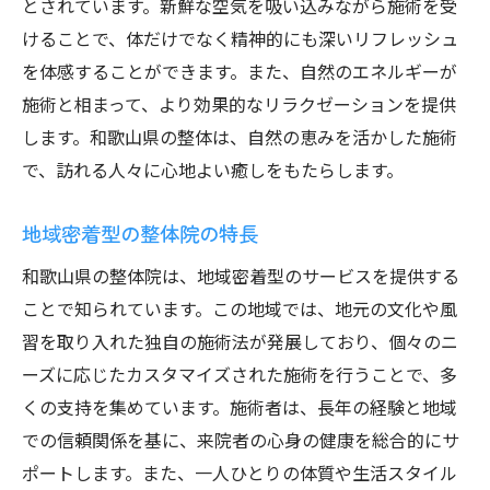
とされています。新鮮な空気を吸い込みながら施術を受
和歌山県で導入されている整体の新しいス
けることで、体だけでなく精神的にも深いリフレッシュ
タイル
を体感することができます。また、自然のエネルギーが
整体で日常を変える！和歌山県のおすすめスポ
施術と相まって、より効果的なリラクゼーションを提供
ット
します。和歌山県の整体は、自然の恵みを活かした施術
和歌山県で整体が日常に溶け込む理由
で、訪れる人々に心地よい癒しをもたらします。
整体を受けた後に訪れたい和歌山の名所
観光と整体の二重効果を楽しむ方法
地域密着型の整体院の特長
和歌山県の整体院巡りで心身をリセット
和歌山県の整体院は、地域密着型のサービスを提供する
整体を通じて和歌山の魅力を再発見
ことで知られています。この地域では、地元の文化や風
和歌山県で体験する、特別な整体施術
習を取り入れた独自の施術法が発展しており、個々のニ
和歌山県の整体院で心身をリセットする方法
ーズに応じたカスタマイズされた施術を行うことで、多
心身の疲れを解消する整体の秘訣
くの支持を集めています。施術者は、長年の経験と地域
での信頼関係を基に、来院者の心身の健康を総合的にサ
整体を利用したストレスマネジメント
ポートします。また、一人ひとりの体質や生活スタイル
和歌山県での整体療法の実践例