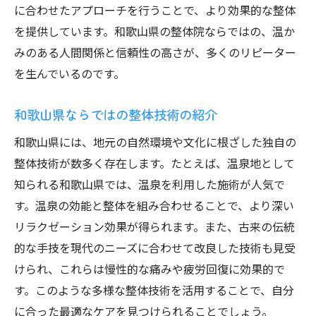
に合わせたアプローチを行うことで、より効果的な整体
心と体を整える整体のメカニズム
を提供しています。和歌山県の整体院ならではの、温か
和歌山県の整体院で得られる健康効果
みのある人間関係と信頼性の高さが、多くのリピーター
整体で日常のリズムを取り戻す
を生んでいるのです。
アロマと整体の融合で和歌山県の癒しを体験し
よう
和歌山県ならではの整体技術の紹介
アロマセラピーと整体の相乗効果
和歌山県には、地元の自然環境や文化に根ざした独自の
和歌山県における新しいリラクゼーション
整体技術が数多く存在します。たとえば、温泉地として
の形
知られる和歌山県では、温泉を利用した施術が人気で
アロマ整体の施術手順とその効果
す。温泉の効能と整体を組み合わせることで、より深い
リラクゼーション効果が得られます。また、古来の伝統
自然の力を生かした和歌山の整体
的な手技を現代のニーズに合わせて改良した技術も見受
心地よい香りと整体のリラックス効果
けられ、これらは慢性的な痛みや疲労回復に効果的で
和歌山県で体験するアロマ整体の魅力
す。このような多様な整体技術を活用することで、自分
和歌山県整体の選び方と訪れるべきスポット
に合った最適なケアを見つけられることでしょう。