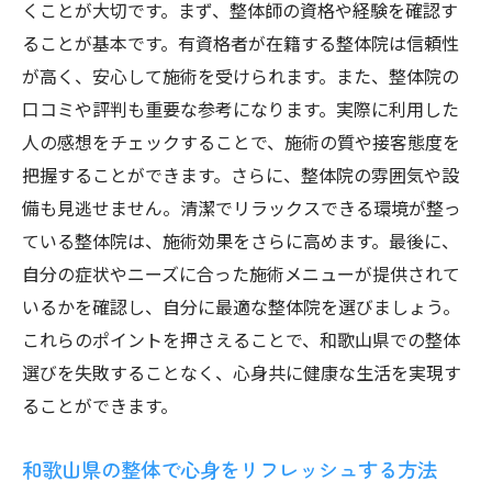
くことが大切です。まず、整体師の資格や経験を確認す
整体療法でストレスを解消する方法
ることが基本です。有資格者が在籍する整体院は信頼性
和歌山県の整体で心の健康を保つ
が高く、安心して施術を受けられます。また、整体院の
整体の効果を最大化！和歌山県の人気施術紹介
口コミや評判も重要な参考になります。実際に利用した
人の感想をチェックすることで、施術の質や接客態度を
和歌山県で試したい整体の技術
把握することができます。さらに、整体院の雰囲気や設
整体の効果を引き出す施術後のケア
備も見逃せません。清潔でリラックスできる環境が整っ
和歌山県の整体院で受けられる特殊な施術
ている整体院は、施術効果をさらに高めます。最後に、
整体で身体のパフォーマンスを向上させる
自分の症状やニーズに合った施術メニューが提供されて
方法
いるかを確認し、自分に最適な整体院を選びましょう。
和歌山県の整体施術が他と違う理由
これらのポイントを押さえることで、和歌山県での整体
整体で得られる健康効果を最大化する方法
選びを失敗することなく、心身共に健康な生活を実現す
ることができます。
和歌山県の整体で心身をリフレッシュする方法