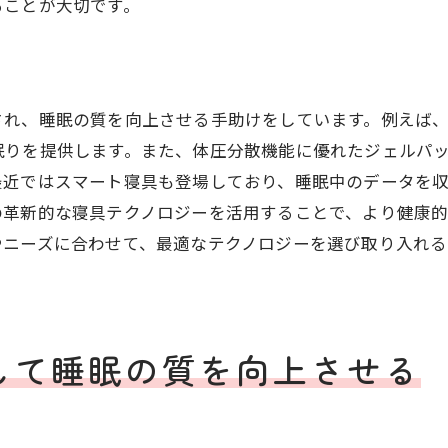
ることが大切です。
軽い運動で疲労を和らげる
短い昼寝の効果的な取り方
セルフマッサージで心身を整える
され、睡眠の質を向上させる手助けをしています。例えば
質の良い睡眠を実現するための具体的なステップ
眠りを提供します。また、体圧分散機能に優れたジェルパ
睡眠日記をつけるメリット
最近ではスマート寝具も登場しており、睡眠中のデータを
睡眠時間の適切な見直し方
の革新的な寝具テクノロジーを活用することで、より健康
目覚まし時計の利用方法
やニーズに合わせて、最適なテクノロジーを選び取り入れ
睡眠ルーチンの確立法
専門家によるアドバイスの重要性
睡眠改善グッズの活用法
して睡眠の質を向上させる
健康的な睡眠を得るために日常生活の見直しを
規則正しい生活リズムの構築
日中の活動が睡眠に与える影響