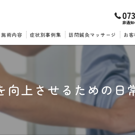
07
非通知
施術内容
症状別事例集
訪問鍼灸マッサージ
お客
推薦
を向上させるための日