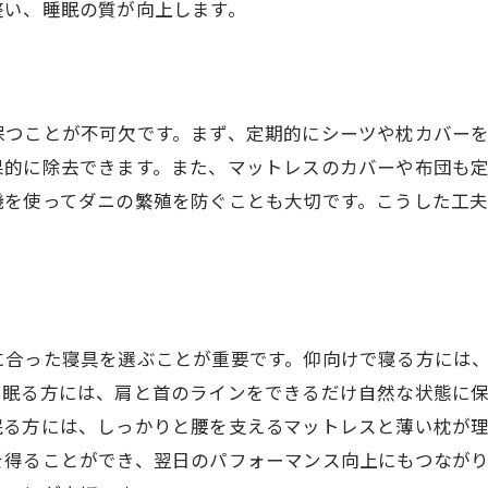
整い、睡眠の質が向上します。
植物を活用した空気清浄法
睡眠中のスマートデバイスの管理
スマートフォンと睡眠の関係夜の過ごし方を再考する
ブルーライトが睡眠に与える影響
保つことが不可欠です。まず、定期的にシーツや枕カバー
睡眠アプリの効果的な使い方
果的に除去できます。また、マットレスのカバーや布団も
機を使ってダニの繁殖を防ぐことも大切です。こうした工
デジタルデトックスの重要性
就寝前のスマートフォン使用を控える理由
夜間モードの設定方法と効果
電子機器との適切な距離感
実生活に取り入れる簡単なリラックス法
に合った寝具を選ぶことが重要です。仰向けで寝る方には
短時間でできるマインドフルネス
で眠る方には、肩と首のラインをできるだけ自然な状態に
眠る方には、しっかりと腰を支えるマットレスと薄い枕が
温かい飲み物で心を和ませる
を得ることができ、翌日のパフォーマンス向上にもつなが
お気に入りの香りでリラックス