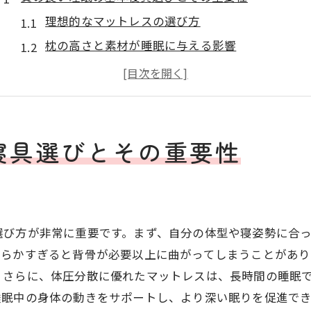
理想的なマットレスの選び方
枕の高さと素材が睡眠に与える影響
快適な布団やシーツの選び方
寝具の清潔さを保つための工夫
睡眠姿勢に合った寝具の見つけ方
最新の寝具テクノロジーの活用法
寝具選びとその重要性
リラックス法を駆使して睡眠の質を向上させる
就寝前のストレスを解消する方法
深呼吸と瞑想で心を落ち着ける
選び方が非常に重要です。まず、自分の体型や寝姿勢に合
アロマテラピーによるリラックス効果
柔らかすぎると背骨が必要以上に曲がってしまうことがあり
簡単にできるヨガポーズの紹介
。さらに、体圧分散に優れたマットレスは、長時間の睡眠
音楽がもたらす癒しの力
睡眠中の身体の動きをサポートし、より深い眠りを促進で