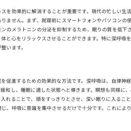
ストレスを減らす日常の工夫
レスを効果的に解消することが重要です。現代の忙しい生
睡眠と運動の関係性
ありません。まず、就寝前にスマートフォンやパソコンの
家族やパートナーとのコミュニケーション
モンのメラトニンの分泌を抑制するため、眠りの質を低下
自分に合ったリラックス方法の発見
、体と心をリラックスさせることができます。特に深呼吸
が整います。
眠を促進するための効果的な方法です。深呼吸は、自律神
を緩和し、睡眠に適した状態へと導きます。瞑想も同様に
り入れることで、頭をすっきりとさせ、深い眠りに入るこ
閉じ、呼吸に意識を集中させるだけで十分です。これによ