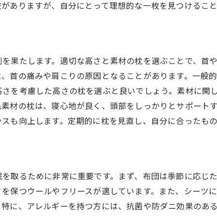
整体施術で体をリフレッシュ
肢がありますが、自分にとって理想的な一枚を見つけること
睡眠に適した食事の工夫で毎晩ぐっすり
睡眠を促進する食品と栄養素
避けるべき就寝前の食べ物
割を果たします。適切な高さと素材の枕を選ぶことで、首
カフェインとアルコールの影響
は、首の痛みや肩こりの原因となることがあります。一般
適切な夕食のタイミング
高さを考慮した高さの枕を選ぶと良いでしょう。素材に関
夜食を選ぶ際のポイント
毛素材の枕は、寝心地が良く、頭部をしっかりとサポート
食事と体内時計の関係
ンスも向上します。定期的に枕を見直し、自分に合ったも
睡眠環境の見直しで快適なナイトライフを
部屋の温度と湿度の調整法
遮光カーテンの重要性
眠を取るために非常に重要です。まず、布団は季節に応じ
静かな環境を作るための工夫
さを保つウールやフリースが適しています。また、シーツ
快適な寝室のレイアウト
。特に、アレルギーを持つ方には、抗菌や防ダニ効果のあ