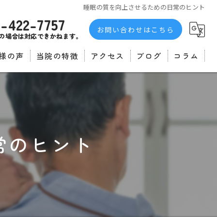
睡眠の質を向上させるための日常のヒント
3-422-7757
お問い合わせはこちら
の場合は対応できかねます。
様の声
当院の特徴
アクセス
ブログ
コラム
者の声
不眠症
自律神経
マッサージ
常のヒント
肩こり
腰痛