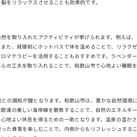
、脳をリラックスさせることも効果的です。
睡眠の質を高めるための工夫
心地よい睡眠を実現する秘訣
和歌山市での高品質な眠り方
自然を取り入れたアクティビティが挙げられます。例えば、
豊かな睡眠を実現するためのステップ
。また、就寝前にホットバスで体を温めることで、リラク
アロマテラピーを活用することもおすすめです。ラベンダ
れらの工夫を取り入れることで、和歌山市で心地よい睡眠
然との調和が鍵となります。和歌山市は、豊かな自然環境
和歌浦の美しい海岸線を散策することで、自然のエネルギ
、心地よい休息を得るための一助となります。温泉の温か
使った食事を楽しむことで、内側からもリフレッシュする