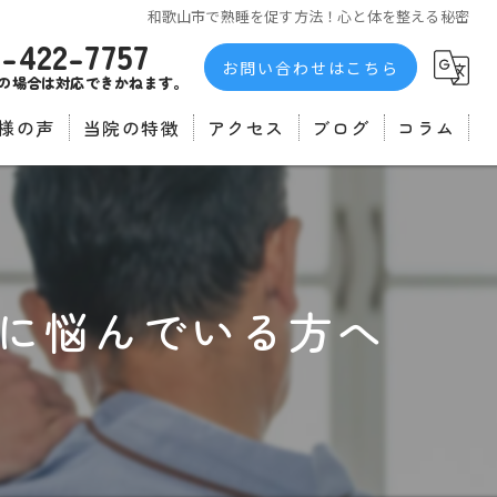
和歌山市で熟睡を促す方法！心と体を整える秘密
3-422-7757
お問い合わせはこちら
の場合は対応できかねます。
様の声
当院の特徴
アクセス
ブログ
コラム
者の声
不眠症
自律神経
マッサージ
に悩んでいる方へ
肩こり
腰痛