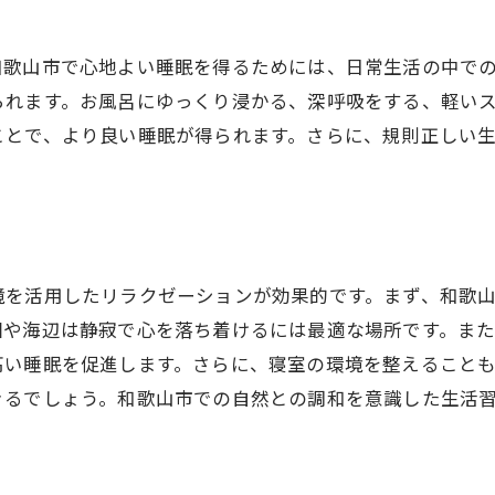
自然環境を利用した眠りの質向上
心地よい自然の中で睡眠を楽しむ
和歌山市で心地よい睡眠を得るためには、日常生活の中で
和歌山市での熟睡を促す環境作り
られます。お風呂にゆっくり浸かる、深呼吸をする、軽い
快適な睡眠環境の整え方
ことで、より良い睡眠が得られます。さらに、規則正しい
和歌山市での快眠空間の工夫
。
熟睡を促すための環境設定
和歌山市ならではの環境作り
睡眠の質を上げる室内環境
境を活用したリラクゼーションが効果的です。まず、和歌
心地よい空間での熟睡の秘訣
園や海辺は静寂で心を落ち着けるには最適な場所です。ま
和歌山市で心身を整える睡眠法
高い睡眠を促進します。さらに、寝室の環境を整えること
心と体を整える睡眠の方法
きるでしょう。和歌山市での自然との調和を意識した生活
和歌山市での睡眠改善のコツ
心と体をリフレッシュする眠り