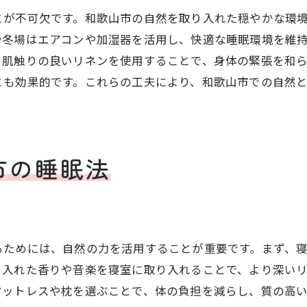
和歌山市の癒しの睡眠法
とが不可欠です。和歌山市の自然を取り入れた穏やかな環
熟睡を促す健康的な習慣
や冬場はエアコンや加湿器を活用し、快適な睡眠環境を維
和歌山市での心身のバランス
、肌触りの良いリネンを使用することで、身体の緊張を和
とも効果的です。これらの工夫により、和歌山市での自然
和歌山市でのリラックスと快眠の秘訣
リラックスできる快眠の方法
和歌山市でのリラクゼーション
心地よい眠りを得るための工夫
市の睡眠法
和歌山市の快眠術
心身を和ませる快眠法
リラックスした睡眠のためのヒント
るためには、自然の力を活用することが重要です。まず、
和歌山市での質の高い睡眠を実現
り入れた香りや音楽を寝室に取り入れることで、より深い
質の高い睡眠を得る方法
マットレスや枕を選ぶことで、体の負担を減らし、質の高
和歌山市で快適な眠りを手に入れる