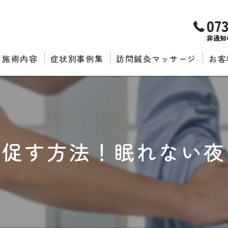
07
非通知
施術内容
症状別事例集
訪問鍼灸マッサージ
お客
推薦
を促す方法！眠れない夜