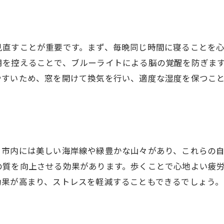
心身をリフレッシュする方法
和歌山市で心地よい眠りを手に入れる
和歌山市のおすすめ睡眠法
見直すことが重要です。まず、毎晩同じ時間に寝ることを
心地よい眠りを得るために
用を控えることで、ブルーライトによる脳の覚醒を防ぎま
和歌山市での睡眠改善の秘訣
やすいため、窓を開けて換気を行い、適度な湿度を保つこ
リラックスできる眠りの方法
。
和歌山市での睡眠の質を向上
心身をリラックスさせる工夫
和歌山市の自然で睡眠の質を向上
。市内には美しい海岸線や緑豊かな山々があり、これらの
和歌山市の自然がもたらすリラックス
の質を向上させる効果があります。歩くことで心地よい疲
自然を活用した睡眠改善法
効果が高まり、ストレスを軽減することもできるでしょう
和歌山市の豊かな自然で快眠
。
自然と睡眠を結びつける方法