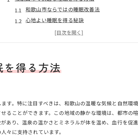
和歌山市ならではの睡眠改善法
心地よい睡眠を得る秘訣
和歌山市の自然でリラックス
心と体を癒す睡眠習慣
和歌山市で快眠を実現する方法
熟睡を促すための環境作り
眠を得る方法
心を和ませる和歌山市の睡眠法
リラックスできる睡眠環境
心を和ませる睡眠の工夫
します。特に注目すべきは、和歌山の温暖な気候と自然環
和歌山市での心地よい休息法
させることができます。この地域の静かな環境は、都市の
心と体を整える睡眠法
設があり、温泉の温かさとミネラルが体を温め、血行を促
睡眠の質を高める和歌山市の魅力
の人々に支持されています。