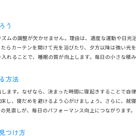
睡眠の質が生活の質全体を左右する理由
夜中に目が覚める主な原因を解説
ろう
夜中に目覚めやすい睡眠サイクルの特徴
リズムの調整が欠かせません。理由は、適度な運動や日光
睡眠の質低下につながる原因と対策法
きたらカーテンを開けて光を浴びたり、夕方以降は強い光
理想的な睡眠を妨げる生活習慣を見直す
り入れることで、睡眠の質が向上します。毎日の小さな積
ストレスや環境が夜中の覚醒に与える影響
睡眠リズムの乱れが夜中の目覚めを招く理由
る方法
夜中に起きる人に必要な睡眠改善ポイント
結します。なぜなら、決まった時間に寝起きすることで自
自分に合う睡眠時間の見つけ方
起床し、寝だめを避けるよう心がけましょう。さらに、就
理想的な睡眠時間を知るための体調観察法
慣の見直しが、毎日のパフォーマンス向上につながります。
7時間睡眠と8時間睡眠の違いを比較検討
自分に合う睡眠時間を見つける調整ステップ
見つけ方