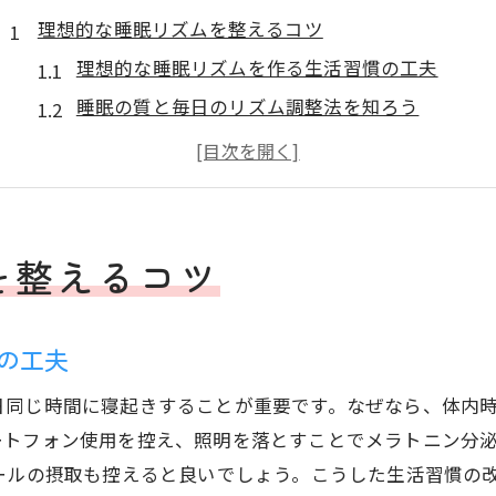
理想的な睡眠リズムを整えるコツ
理想的な睡眠リズムを作る生活習慣の工夫
睡眠の質と毎日のリズム調整法を知ろう
規則正しい睡眠リズムで心身を整える方法
自分に合った理想的な睡眠リズムの見つけ方
夜中に目覚める人が見直すべき睡眠リズム
深い睡眠を促す理想的な睡眠サイクルの整え方
を整えるコツ
質の高い睡眠がもたらす効果とは
理想的な睡眠が日中の集中力を高める理由
の工夫
質の高い睡眠が健康維持に与える影響を解説
日同じ時間に寝起きすることが重要です。なぜなら、体内
睡眠の質向上でストレス軽減と活力アップ
ートフォン使用を控え、照明を落とすことでメラトニン分
理想的な睡眠が心身の回復に役立つポイント
ールの摂取も控えると良いでしょう。こうした生活習慣の
深い睡眠が免疫力や美容に与える効果とは