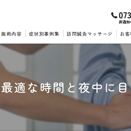
07
非通知
施術内容
症状別事例集
訪問鍼灸マッサージ
お客
推薦
る最適な時間と夜中に目