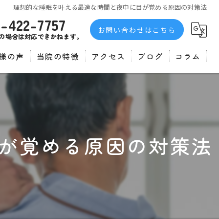
理想的な睡眠を叶える最適な時間と夜中に目が覚める原因の対策法
3-422-7757
お問い合わせはこちら
の場合は対応できかねます。
様の声
当院の特徴
アクセス
ブログ
コラム
者の声
不眠症
自律神経
マッサージ
が覚める原因の対策法
肩こり
腰痛