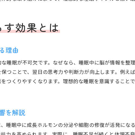
7時間睡眠が日中のパフォーマンスに与える影響
7時間睡眠と他の睡眠時間の違いを解説
らす効果とは
7時間睡眠を続ける際の注意点と実践方法
理想的な睡眠を目指す人の7時間睡眠体験談
睡眠グラフから見える改善ポイント
る理由
理想的な睡眠グラフの特徴とチェック方法
的な睡眠が不可欠です。なぜなら、睡眠中に脳が情報を整
悪い例から学ぶ睡眠グラフの改善ポイント
を保つことで、翌日の思考力や判断力が向上します。例え
深い睡眠割合を高めるグラフの活用術
態をつくりやすくなります。理想的な睡眠を意識すること
睡眠グラフでわかる理想的な睡眠サイクル
自分の睡眠グラフを分析する重要な視点
理想的な睡眠実現へ導くグラフの見直し方
響を解説
日中のパフォーマンス向上に役立つ睡眠習慣
は、睡眠中に成長ホルモンの分泌や細胞の修復が活発にな
理想的な睡眠で日中の集中力をアップする習慣
抵抗力を高められます。実際に、睡眠不足が続くと体調不