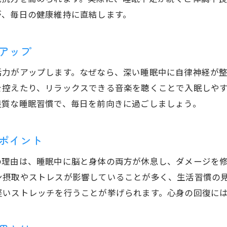
睡眠の質を高める朝と夜のルーティンの工夫
が、毎日の健康維持に直結します。
深い睡眠を意識した生活リズムの作り方
睡眠不足を防ぐためのセルフケアポイント
アップ
パフォーマンス向上に効く理想的な睡眠習慣
活力がアップします。なぜなら、深い睡眠中に自律神経が
理想的な睡眠を継続するための心構えと工夫
を控えたり、リラックスできる音楽を聴くことで入眠しや
良質な睡眠習慣で、毎日を前向きに過ごしましょう。
ポイント
の理由は、睡眠中に脳と身体の両方が休息し、ダメージを
ン摂取やストレスが影響していることが多く、生活習慣の
軽いストレッチを行うことが挙げられます。心身の回復に