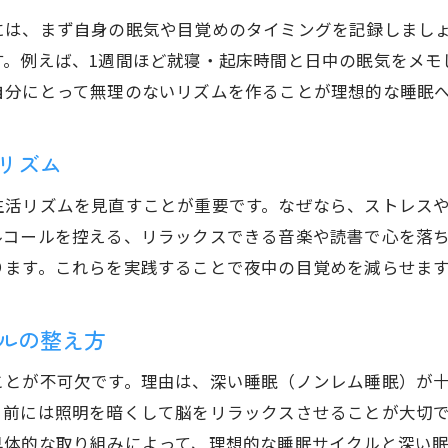
年齢や生活リズム別の睡眠時間の目安とは
には、まず自身の眠気や目覚めのタイミングを記録しまし
睡眠グラフを活用した睡眠時間の最適化方法
す。例えば、1週間ほど就寝・起床時間と日中の眠気をメモ
睡眠不足や寝過ぎを避けるためのポイント
自分にとって無理のないリズムを作ることが理想的な睡眠
深い睡眠の理想的な割合と目安
深い睡眠の理想的な割合とその重要性を解説
リズム
質の高い睡眠を得るための深い睡眠の目安
生活リズムを見直すことが重要です。なぜなら、ストレス
深い睡眠がもたらす体調の変化とは
ルコールを控える、リラックスできる音楽や読書で心を落
理想的な睡眠を支える深い睡眠の測り方
ります。これらを実践することで夜中の目覚めを減らせま
深い睡眠時間を増やす実践的な工夫
睡眠グラフで深い睡眠の状態を確認しよう
ルの整え方
7時間睡眠を続けた場合の変化
ことが不可欠です。理由は、深い睡眠（ノンレム睡眠）が
7時間睡眠を続けることで得られる変化
る前には照明を暗くして脳をリラックスさせることが大切
理想的な睡眠習慣としての7時間睡眠の効果
具体的な取り組みによって、理想的な睡眠サイクルと深い