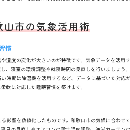
気温変動と睡眠リズムの調整方法
季節変化に強い快眠環境の整え方
歌山市の気象活用術
和歌山市の寝室で実践する湿度対策
睡眠指数をもとにした寝具と服装選び
気象条件を踏まえた快眠アイデア集
習慣
睡眠指数や天気情報を活かした眠りの工夫
温や湿度の変化が大きいのが特徴です。気象データを活用
睡眠指数を参考にした日々の対策方法
握し、寝室の環境調整や就寝時間の見直しを行いましょう
和歌山市の天気情報で整える寝室環境
高い時期は除湿機を活用するなど、データに基づいた対応
服装指数を活かした季節別の睡眠法
に柔軟に対応した睡眠習慣を築けます。
和歌山市の気象と睡眠リズムの改善術
天候に合わせた快適な睡眠習慣の作り方
睡眠の質向上を目指す気象活用のポイント
える影響を数値化したものです。和歌山市の気候に合わせ
和歌山市で理想の睡眠環境を実現する方法
、寝具の見直しやエアコンの設定温度調整、遮光カーテン