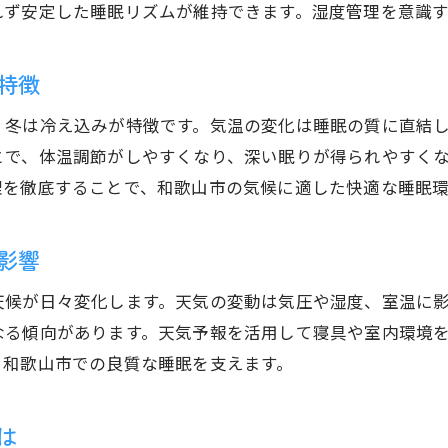
れず安定した睡眠リズムが維持できます。湿度管理を意識
湿度や気温変化による睡眠への影響対策
和歌山市の季節ごとに適した睡眠改善策
特徴
季節ごとの和歌山市で快適な睡眠を得るコツ
、冬は冷え込みが特徴です。気温の変化は睡眠の質に直結
春の和歌山市で実践する睡眠の工夫
とで、体温調節がしやすくなり、深い眠りが得られやすく
夏場の高温多湿対策と睡眠のコツ
理を徹底することで、和歌山市の気候に適した快適な睡眠
秋の気温差に負けない快適な睡眠空間
冬の冷え込みに備えた睡眠環境づくり
影響
和歌山市の服装指数を生かす寝具対策
天候が日々変化します。天気の変動は気圧や湿度、室温に
季節に応じた睡眠ルーティンの重要性
なる傾向があります。天気予報を活用して寝具や室内環境
睡眠環境を整えるための和歌山市の気象ポイント
、和歌山市での良質な睡眠を支えます。
天気情報から考える睡眠環境づくり
和歌山市の気温変動と寝室の快適化
は