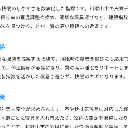
湿度管理で向上する和歌山市の睡眠質
ら快眠のしやすさを数値化した指標です。和歌山市の天候
睡眠指数に基づく室温調整のポイント
ば寝る前の室温調整や換気、適切な寝具選びなど、睡眠指
服装指数を参考にした快適な寝具選び
眠法を見つけることが、質の高い睡眠への近道です。
和歌山市の気象情報を日常に活かす方法
和歌山市の服装指数から考える理想の寝具選び
係
服装指数を活用した寝具の選び方ガイド
適な服装を提案する指標で、睡眠時の寝巻き選びにも応用
季節の服装指数と睡眠の最適な関係性
とで、体温調節が容易になり、質の高い睡眠をサポートし
和歌山市の気温・湿度と寝具素材の工夫
服装指数を活かした寝巻き選びが、快眠のカギとなります
快適な睡眠を叶える寝具のチェックポイント
気象データを寝具選びに役立てる方法
策
和歌山市の睡眠対策に適した寝具とは
眠対策も変化が求められます。春や秋は気温差に対応した
湿度と気温の変化に強い睡眠対策のすすめ
、季節ごとに寝具を入れ替えたり、室内の空調を調整した
湿度管理が和歌山市の睡眠に与える効果
行うことで、和歌山市の気候に適した快適な睡眠が実現しま