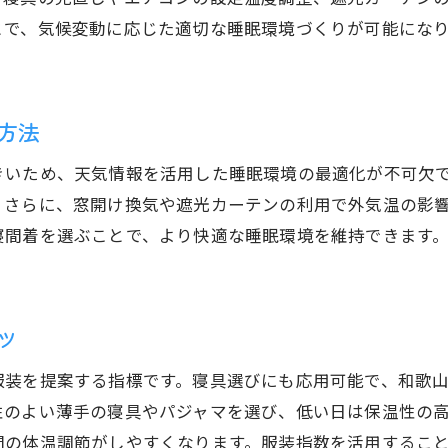
気象データを活かした快眠環境の整え方
とで、気候変動に応じた適切な睡眠環境づくりが可能にな
和歌山市の睡眠対策に役立つ実践例
服装指数や睡眠指数の具体的な活用法
気温・湿度に合わせた寝室管理の工夫
方法
和歌山市の気候に合った睡眠習慣の実践
きいため、天気情報を活用した睡眠環境の最適化が不可欠
日常生活でできる理想的な睡眠環境づくり
。さらに、窓開け換気や遮光カーテンの利用で外気温の影
寝間着を選ぶことで、より快適な睡眠環境を維持できます
ツ
服装を提案する指標です。寝具選びにも応用可能で、和歌
性のよい薄手の寝具やパジャマを選び、低い日は保温性の
間の体温調節がしやすくなります。服装指数を活用するこ