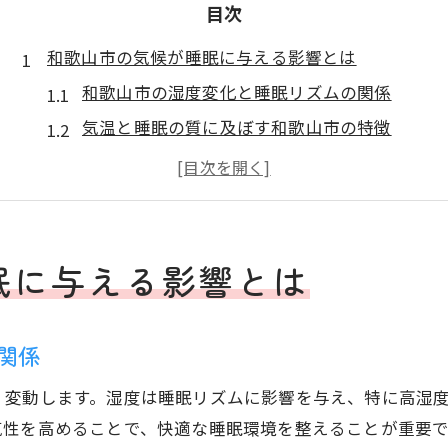
目次
和歌山市の気候が睡眠に与える影響とは
和歌山市の湿度変化と睡眠リズムの関係
気温と睡眠の質に及ぼす和歌山市の特徴
和歌山市の天気が睡眠環境へ与える影響
睡眠指数を活用した快眠のヒントとは
和歌山市の服装指数と睡眠の深い関係
季節ごとに変わる和歌山市の睡眠対策
眠に与える影響とは
睡眠の質を高める和歌山市の気象活用術
気象データで見直す和歌山市の睡眠習慣
関係
睡眠指数を活かした日々の快眠対策
く変動します。湿度は睡眠リズムに影響を与え、特に高湿
和歌山市の天気と睡眠環境の最適化方法
気性を高めることで、快適な睡眠環境を整えることが重要
服装指数を参考にした寝具選びのコツ