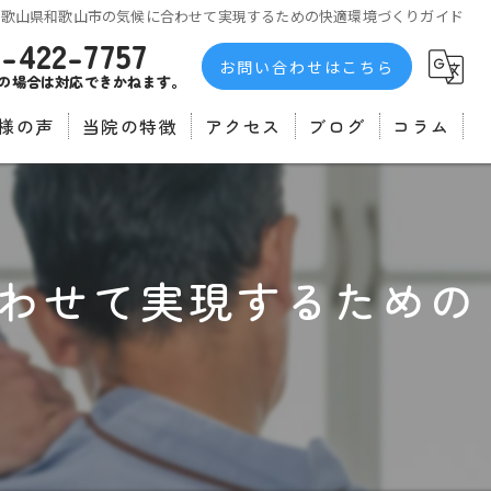
和歌山県和歌山市の気候に合わせて実現するための快適環境づくりガイド
3-422-7757
お問い合わせはこちら
の場合は対応できかねます。
様の声
当院の特徴
アクセス
ブログ
コラム
者の声
不眠症
自律神経
わせて実現するための
マッサージ
肩こり
腰痛