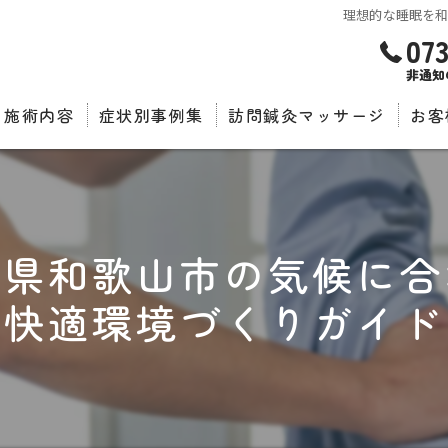
理想的な睡眠を
07
非通知
施術内容
症状別事例集
訪問鍼灸マッサージ
お客
推薦
山県和歌山市の気候に合
快適環境づくりガイド