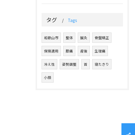
タグ
Tags
和歌山市
整体
鍼灸
骨盤矯正
保険適用
膝痛
産後
生理痛
冷え性
姿勢調整
首
寝たきり
小顔