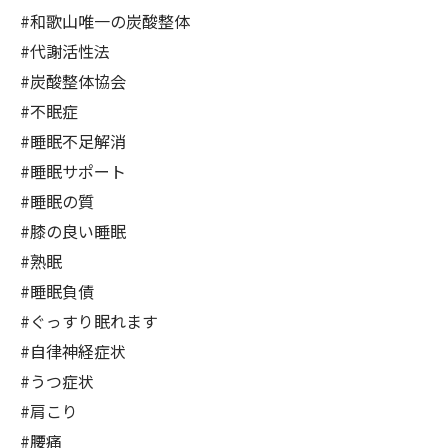
#和歌山唯一の炭酸整体
#代謝活性法
#炭酸整体協会
#不眠症
#睡眠不足解消
#睡眠サポート
#睡眠の質
#膝の良い睡眠
#熟眠
#睡眠負債
#ぐっすり眠れます
#自律神経症状
#うつ症状
#肩こり
#腰痛