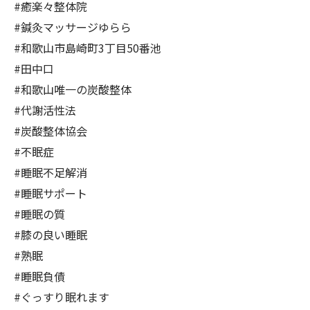
#癒楽々整体院
#鍼灸マッサージゆらら
#和歌山市島崎町3丁目50番池
#田中口
#和歌山唯一の炭酸整体
#代謝活性法
#炭酸整体協会
#不眠症
#睡眠不足解消
#睡眠サポート
#睡眠の質
#膝の良い睡眠
#熟眠
#睡眠負債
#ぐっすり眠れます