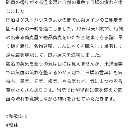
硫黄の香りがする温泉湯と自然の景色で日頃の疲れを癒
しました。
宿泊はゲストハウスきよかの郷で山菜メインのご馳走を
囲み和みの一時を過ごしました。12日は天川村で、行列
の出来る蕎麦屋で絶品蕎麦をいただき龍泉寺を参詣、吊
り橋を渡り、名物豆腐、こんにゃくを購入して帰宅して
湯豆腐を堪能して、良い週末を満喫しました。
題名の英気を養うの気は目には見えませんが、東洋医学
では気血の流れを整えるのが大切で、日頃の言葉にも気
持ち、勇気、元気、根気、やる気など、気にまつわる言
葉がたくさんあります。当院では施術前に気を整えて気
血の流れを意識しながら施術をさせていただきます。
#和歌山市
#整体