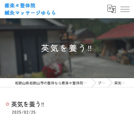
英気を養う‼️
和歌山県和歌山市の整体なら癒楽々整体院・鍼灸マッサージゆらら
ブログ
英気を養う‼️
英気を養う‼️
2025/02/25