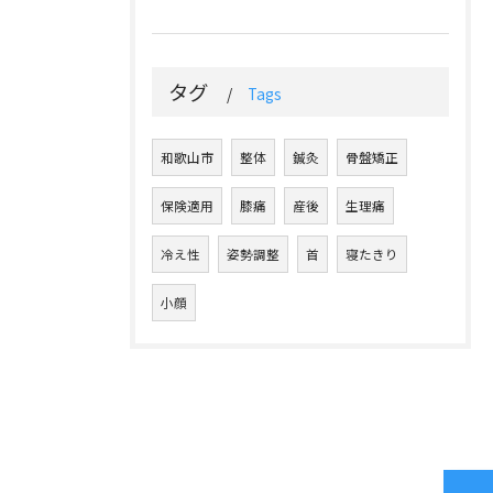
タグ
Tags
和歌山市
整体
鍼灸
骨盤矯正
保険適用
膝痛
産後
生理痛
冷え性
姿勢調整
首
寝たきり
小顔