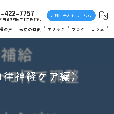
3-422-7757
お問い合わせはこちら
の場合は対応できかねます。
様の声
当院の特徴
アクセス
ブログ
コラム
者の声
不眠症
自律神経
マッサージ
自律神経ケア編）
肩こり
腰痛