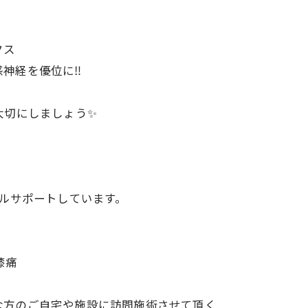
クス
神経を優位に‼️
大切にしましょう✨
タルサポートしています。
膝痛
な方のご自宅や施設に訪問施術させて頂く