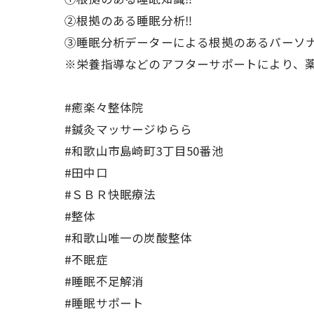
②根拠のある睡眠分析‼️
③睡眠分析データーによる根拠のあるパーソナ
※栄養指導などのアフターサポートにより、薬
#癒楽々整体院
#鍼灸マッサージゆらら
#和歌山市島崎町3丁目50番池
#田中口
#ＳＢＲ快眠療法
#整体
#和歌山唯一の炭酸整体
#不眠症
#睡眠不足解消
#睡眠サポート