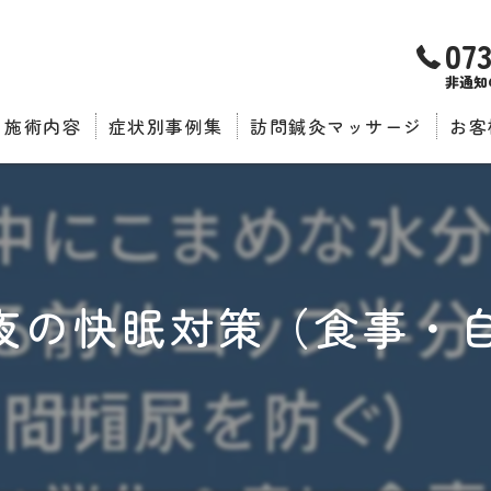
07
非通知
施術内容
症状別事例集
訪問鍼灸マッサージ
お客
推薦
熱帯夜の快眠対策（食事・