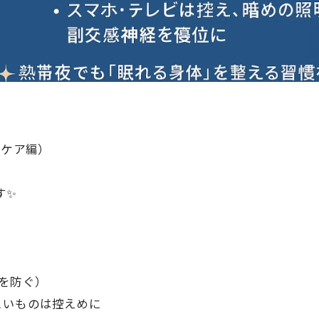
経ケア編）
す✨
を防ぐ）
こいものは控えめに