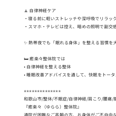
🧘 自律神経ケア
・寝る前に軽いストレッチや深呼吸でリラッ
・スマホ・テレビは控え、暗めの照明で副交感
✨ 熱帯夜でも「眠れる身体」を整える習慣を
🛏 癒楽々整体院では
• 自律神経を整える整体
• 睡眠改善アドバイスを通して、快眠をトー
⭐︎⭐︎⭐︎⭐︎⭐︎⭐︎⭐︎⭐︎⭐︎⭐︎⭐︎⭐︎⭐︎⭐︎
和歌山市/整体/不眠症/自律神経/肩こり/腰痛/
『癒楽々（ゆらら）整体院』
通院が困難なご高齢の方、お身体がご不自由