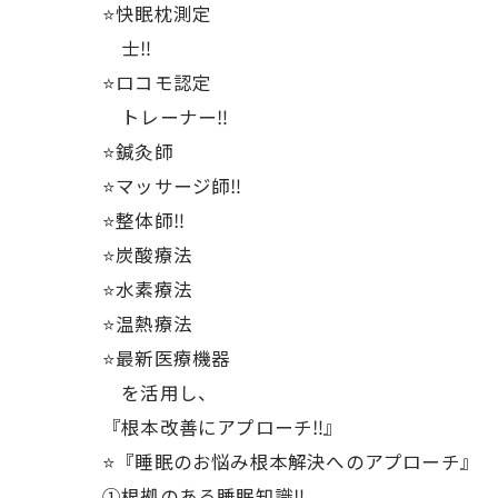
⭐️快眠枕測定
士‼️
⭐️ロコモ認定
トレーナー‼️
⭐️鍼灸師
⭐️マッサージ師‼️
⭐️整体師‼️
⭐️炭酸療法
⭐️水素療法
⭐️温熱療法
⭐️最新医療機器
を活用し、
『根本改善にアプローチ‼️』
⭐️『睡眠のお悩み根本解決へのアプローチ』
①根拠のある睡眠知識‼️