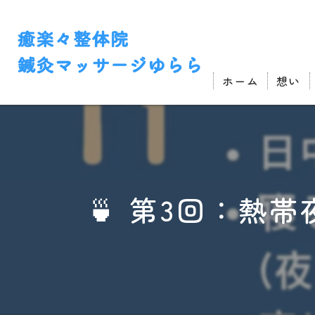
ホーム
想い
🍵 第3回：