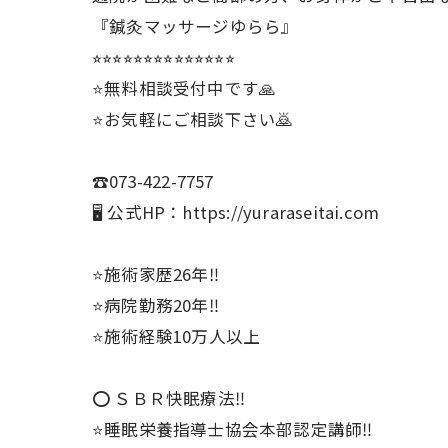
『鍼灸マッサージゆらら』
⭐︎⭐︎⭐︎⭐︎⭐︎⭐︎⭐︎⭐︎⭐︎⭐︎⭐︎⭐︎⭐︎⭐︎
⭐️無料相談受付中です🙏
⭐️お気軽にご相談下さい🙇
☎️073-422-7757
🖥 公式HP：https://yuraraseitai.com
⭐️施術家歴26年‼️
⭐️病院勤務20年‼️
⭐️施術経験10万人以上
⭕️ ＳＢＲ快眠療法‼️
⭐️睡眠栄養指導士協会本部認