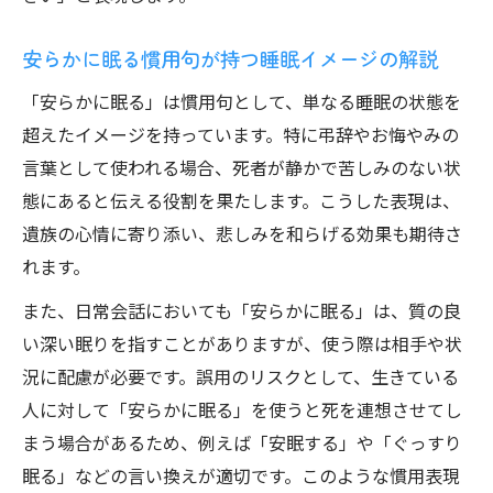
安らかに眠る表現と睡眠の誤解を避ける方
法
安らかに眠る慣用句が持つ睡眠イメージの解説
安らかな眠りと睡眠の適切な表現を解説
「安らかに眠る」は慣用句として、単なる睡眠の状態を
超えたイメージを持っています。特に弔辞やお悔やみの
言葉として使われる場合、死者が静かで苦しみのない状
態にあると伝える役割を果たします。こうした表現は、
遺族の心情に寄り添い、悲しみを和らげる効果も期待さ
れます。
また、日常会話においても「安らかに眠る」は、質の良
い深い眠りを指すことがありますが、使う際は相手や状
況に配慮が必要です。誤用のリスクとして、生きている
人に対して「安らかに眠る」を使うと死を連想させてし
まう場合があるため、例えば「安眠する」や「ぐっすり
眠る」などの言い換えが適切です。このような慣用表現