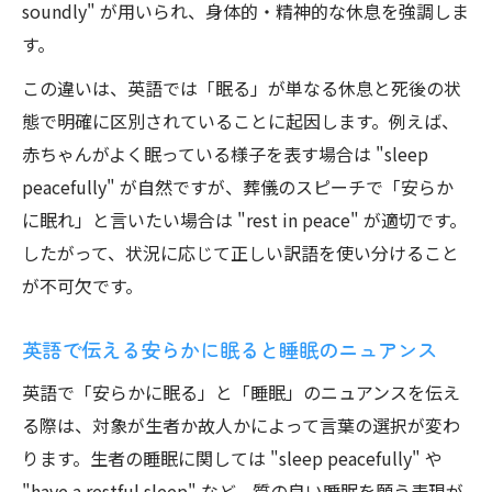
soundly" が用いられ、身体的・精神的な休息を強調しま
す。
この違いは、英語では「眠る」が単なる休息と死後の状
態で明確に区別されていることに起因します。例えば、
赤ちゃんがよく眠っている様子を表す場合は "sleep
peacefully" が自然ですが、葬儀のスピーチで「安らか
に眠れ」と言いたい場合は "rest in peace" が適切です。
したがって、状況に応じて正しい訳語を使い分けること
が不可欠です。
英語で伝える安らかに眠ると睡眠のニュアンス
英語で「安らかに眠る」と「睡眠」のニュアンスを伝え
る際は、対象が生者か故人かによって言葉の選択が変わ
ります。生者の睡眠に関しては "sleep peacefully" や
"have a restful sleep" など、質の良い睡眠を願う表現が