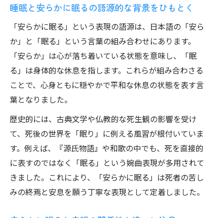
睡眠と安らかに眠るの語源的な背景をひもとく
安らかに眠ると睡眠の心理的な受け止め方
の差
「安らかに眠る」という表現の語源は、日本語の「安ら
睡眠と安らかに眠るのニュアンスを丁寧に
か」と「眠る」という言葉の組み合わせにあります。
解説
「安らか」は心が落ち着いている状態を意味し、「眠
る」は身体的な休息を指します。これらが組み合わさる
安らかに眠るを英語表現へどう訳すか考察
ことで、心身ともに穏やかで平和な休息の状態を表す言
安らかに眠ると睡眠の英語表現の違いを比
葉となりました。
較
歴史的には、古典文学や仏教的な死生観の影響を受け
sleep peacefullyとrest in peaceの使い分け
て、死後の世界を「眠り」に例える風習が根付いていま
安らかに眠るの英語訳と睡眠イメージの違
す。例えば、『源氏物語』や和歌の中でも、死を直接的
い
に表すのではなく「眠る」という婉曲表現が多用されて
英語で伝える安らかに眠ると睡眠のニュア
きました。これにより、「安らかに眠る」は死者の苦し
ンス
みの終焉と安息を願う丁寧な表現として定着しました。
安らかに眠る関連の英語慣用句と睡眠表現
広辞苑に載る安らかに眠るの用法を検証