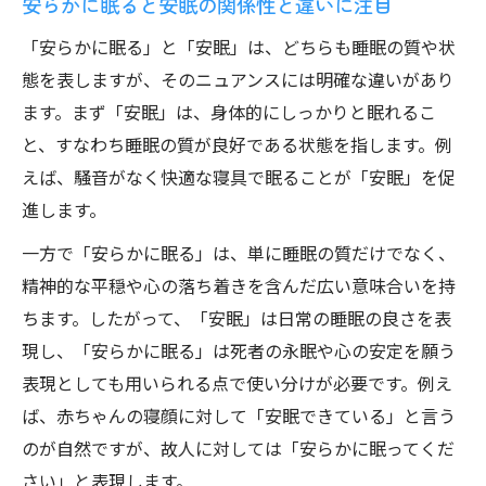
安らかに眠ると安眠の関係性と違いに注目
広辞苑に見る安らかに眠ると睡眠の定義
「安らかに眠る」と「安眠」は、どちらも睡眠の質や状
辞書で扱う安らかに眠るの用例と睡眠表現
態を表しますが、そのニュアンスには明確な違いがあり
広辞苑の解説から読み解く安らかに眠ると
ます。まず「安眠」は、身体的にしっかりと眠れるこ
睡眠
と、すなわち睡眠の質が良好である状態を指します。例
安らかに眠るの辞書的用法と睡眠表現の違
えば、騒音がなく快適な寝具で眠ることが「安眠」を促
い
進します。
広辞苑掲載の安らかに眠るを睡眠視点で分
一方で「安らかに眠る」は、単に睡眠の質だけでなく、
析
精神的な平穏や心の落ち着きを含んだ広い意味合いを持
誤用を防ぐ安らかな眠りの正しい使い方
ちます。したがって、「安眠」は日常の睡眠の良さを表
安らかに眠ると睡眠の誤用事例と注意点
現し、「安らかに眠る」は死者の永眠や心の安定を願う
表現としても用いられる点で使い分けが必要です。例え
安らかな眠りの正しい使い方と睡眠表現
ば、赤ちゃんの寝顔に対して「安眠できている」と言う
失礼にならない安らかに眠ると睡眠の使い
のが自然ですが、故人に対しては「安らかに眠ってくだ
分け
さい」と表現します。