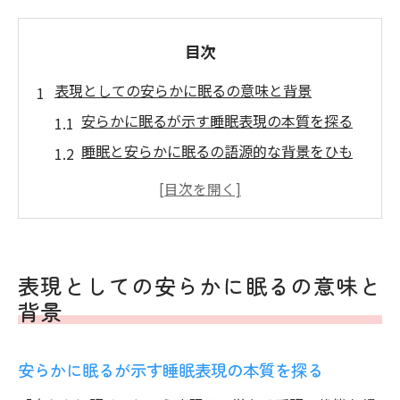
目次
表現としての安らかに眠るの意味と背景
安らかに眠るが示す睡眠表現の本質を探る
睡眠と安らかに眠るの語源的な背景をひも
とく
安らかに眠ると安眠の関係性と違いに注目
安らかに眠る慣用句が持つ睡眠イメージの
解説
表現としての安らかに眠るの意味と
睡眠の視点から安らかに眠るの意味を再確
背景
認
言い換えや使い方から見る安らかに眠るの注意
安らかに眠るが示す睡眠表現の本質を探る
点