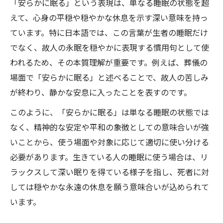
「安らかに眠る」という表現は、単なる睡眠の状態を超
安らかに眠るの適切な睡眠表現への言い換
えて、心身の平穏や穏やかな休息を示す深い意味を持っ
え方
ています。特に日本語では、この言葉が生者の睡眠だけ
誤用を防ぐための安らかに眠ると睡眠の使
でなく、故人の永眠を穏やかに表現する慣用句として使
い分け
われるため、その本質理解が重要です。例えば、葬儀の
弔辞での安らかに眠ると睡眠の注意すべき
場面で「安らかに眠る」と述べることで、故人の苦しみ
点
が終わり、静かな安息に入ったことを表すのです。
日常会話での睡眠と安らかに眠るの使い方
このように、「安らかに眠る」は単なる睡眠の状態では
比較
なく、精神的な安定や平和の象徴としての意味合いが強
安らかに眠る表現と睡眠の境界線を考える
いことから、使う場面や対象に応じて適切に使い分ける
安らかに眠ると睡眠のイメージの違いを探る
必要があります。生きている人の睡眠に使う場合は、リ
安らかに眠ると一般的な睡眠の印象を比較
ラックスして深い眠りを得ている様子を指し、死者に対
睡眠が持つ安らかさと安らかに眠るの違い
しては穏やかな永遠の休息を願う意味合いが込められて
を分析
います。
安らかに眠るが与える睡眠イメージの特徴