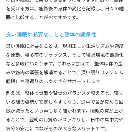
本当に効果的な睡眠改善法を探る
を受ける方は、施術後の身体の変化を記録し、日々の睡
睡眠の質を変える整体の最新アプローチ
眠と比較することがおすすめです。
良い睡眠を実現するための具体的改善策
良い睡眠に必要なことと整体の関係性
睡眠と整体の相乗効果で得られる効果
良い睡眠に必要なことは、規則正しい生活リズムや適度
質の良い睡眠グッズと整体の関係性
な運動、寝る前のリラックス、そして寝具環境の最適化
整体だからできる睡眠の根本改善法
など多岐にわたります。これらに加えて、整体は体の歪
明日すっきり起きるための睡眠術
みや筋肉の緊張を解消することで、深い眠り（ノンレム
整体で叶える目覚め爽快な睡眠術
睡眠）や寝返りのしやすさをサポートします。
良い睡眠を明日に活かす整体的アドバイス
例えば、整体で骨盤や背骨のバランスを整えると、寝て
睡眠の質向上で日中の集中力アップ実感
いる間の姿勢が安定しやすくなり、途中で目が覚める回
朝すっきり起きるための整体セルフケア
数が減ったという声も多く聞かれます。睡眠の質が上が
睡眠と整体が作る理想的な目覚めの条件
ることで、翌朝の目覚めがスッキリし、日中の集中力や
気分の安定につながるのが大きなメリットです。