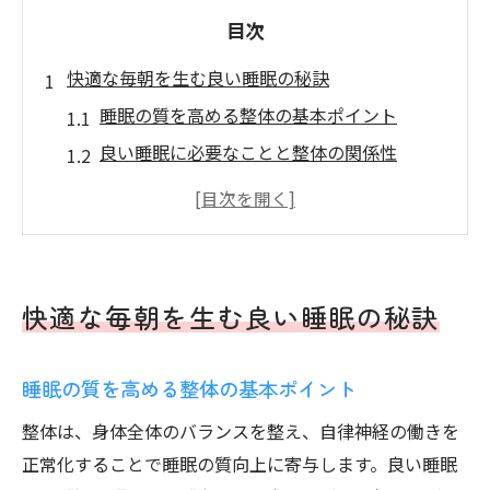
目次
快適な毎朝を生む良い睡眠の秘訣
睡眠の質を高める整体の基本ポイント
良い睡眠に必要なことと整体の関係性
質の良い睡眠を実現する生活リズム
心身を整える睡眠と整体の効果的な組合せ
良い睡眠とは何かを整体視点で解説
整体で導く質の良い睡眠習慣とは
快適な毎朝を生む良い睡眠の秘訣
整体がもたらす睡眠の質向上のメカニズム
良い睡眠を支える整体のセルフケア方法
睡眠の質を高める整体の基本ポイント
質の良い睡眠とはレム睡眠の重要性
整体は、身体全体のバランスを整え、自律神経の働きを
整体と睡眠のバランスで心身の快適さ実感
正常化することで睡眠の質向上に寄与します。良い睡眠
睡眠の質改善に役立つ整体日常習慣