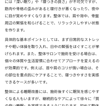
には「深い眠り」や「寝つきの良さ」が不可欠ですが、
深い眠りを得るための簡単アプローチ
筋肉や骨格の歪みがあると寝付きが悪くなったり、夜中
簡単に始める深い睡眠のための整体法
に目が覚めやすくなります。整体では、肩や背中、骨盤
周辺の緊張を和らげることで、リラックスしやすい状態
質の良い睡眠をとる方法の実践ポイント
を作ります。
レム睡眠と深い眠りを整体でサポート
具体的な基本ポイントとしては、まず日常的なストレッ
日常でできる睡眠の質向上ストレッチ
チや軽い体操を取り入れ、日中の緊張をほぐすことが挙
簡単整体習慣で睡眠効果を実感しよう
げられます。また、整体サロンで施術を受ける場合は、
良い睡眠を支える生活習慣の工夫
個々の体質や生活習慣に合わせてアプローチを変えるの
良い睡眠に欠かせない生活リズムの整え方
が効果的です。例えば、首や肩のコリが強い場合は、そ
整体と組み合わせた睡眠前のリラックス習
の部位を重点的にケアすることで、寝つきやすさを実感
慣
できるケースが多いです。
睡眠の質アップに必要な日中の過ごし方
整体による睡眠改善には、施術後すぐに眠気を感じやす
寝る前整体で良い睡眠を促すコツ
くなる人もいますが、継続的なケアによって徐々に「質
生活習慣改善と睡眠の相乗効果
の良い睡眠」を実感できるようになります。初めて整体